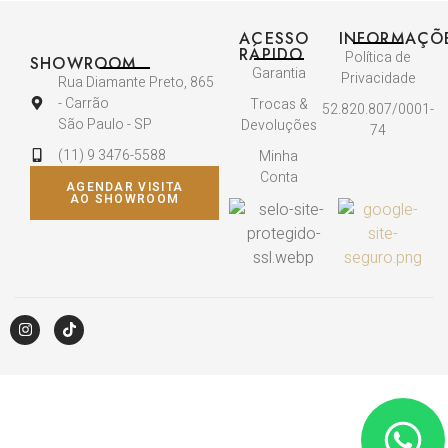
ACESSO
INFORMAÇÕ
RÁPIDO
Política de
SHOWROOM
Garantia
Privacidade
Rua Diamante Preto, 865
- Carrão
Trocas &
52.820.807/0001-
São Paulo - SP
Devoluções
74
(11) 9 3476-5588
Minha
Conta
AGENDAR VISITA
AO SHOWROOM