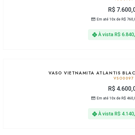
R$
7.600,
Em até 10x de
R$
760,
À vista
R$
6.840
VASO VIETNAMITA ATLANTIS BLA
VSO0097
R$
4.600,
Em até 10x de
R$
460,
À vista
R$
4.140