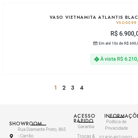
VASO VIETNAMITA ATLANTIS BLA
VSO0099
R$
6.900,
Em até 10x de
R$
690,
À vista
R$
6.210
1
2
3
4
ACESSO
INFORMAÇÕ
RÁPIDO
Política de
SHOWROOM
Garantia
Privacidade
Rua Diamante Preto, 865
- Carrão
Trocas &
52.820.807/0001-