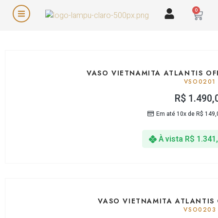
0
VASO VIETNAMITA ATLANTIS OF
VSO0201
R$
1.490,
Em até 10x de
R$
149,
À vista
R$
1.341
VASO VIETNAMITA ATLANTIS
VSO0203