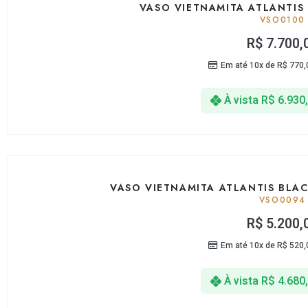
VASO VIETNAMITA ATLANTIS
VSO0100
R$
7.700,
Em até 10x de
R$
770,
À vista
R$
6.930
VASO VIETNAMITA ATLANTIS BLA
VSO0094
R$
5.200,
Em até 10x de
R$
520,
À vista
R$
4.680