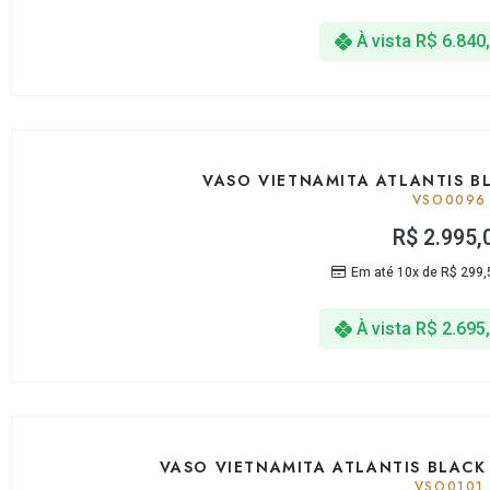
À vista
R$
6.840
VASO VIETNAMITA ATLANTIS B
VSO0096
R$
2.995,
Em até 10x de
R$
299,
À vista
R$
2.695
VASO VIETNAMITA ATLANTIS BLACK
VSO0101