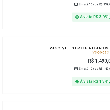
Em até 10x de
R$
339,
À vista
R$
3.051
VASO VIETNAMITA ATLANTIS
VSO0093
R$
1.490,
Em até 10x de
R$
149,
À vista
R$
1.341