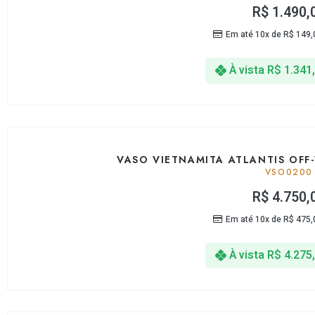
R$
1.490,
Em até 10x de
R$
149,
À vista
R$
1.341
VASO VIETNAMITA ATLANTIS OFF
VSO0200
R$
4.750,
Em até 10x de
R$
475,
À vista
R$
4.275