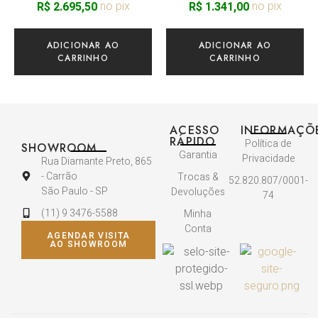
no pix
no pix
R$
2.695,50
R$
1.341,00
ADICIONAR AO
ADICIONAR AO
CARRINHO
CARRINHO
ACESSO
INFORMAÇÕ
RÁPIDO
Política de
SHOWROOM
Garantia
Privacidade
Rua Diamante Preto, 865
- Carrão
Trocas &
52.820.807/0001-
São Paulo - SP
Devoluções
74
(11) 9 3476-5588
Minha
Conta
AGENDAR VISITA
AO SHOWROOM