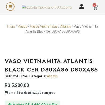
0
Início
/
Vasos
/
Vasos Vietnamitas
/
Atlantis
/ Vaso Vietnamita
Atlantis Black Cer D80xA86 D80XA86
VASO VIETNAMITA ATLANTIS
BLACK CER D80XA86 D80XA86
SKU:
VSO0094
Categoria:
Atlantis
R$
5.200,00
Em até 10x de
R$
520,00
sem juros
À vista
R$
4.680,00
no Pix