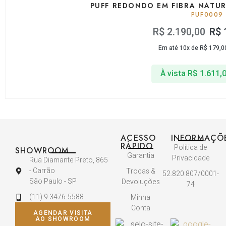
PUFF REDONDO EM FIBRA NATU
PUF0009
R$
2.190,00
R$
Em até 10x de
R$
179,0
À vista
R$
1.611,
ACESSO
INFORMAÇÕ
RÁPIDO
Política de
SHOWROOM
Garantia
Privacidade
Rua Diamante Preto, 865
- Carrão
Trocas &
52.820.807/0001-
São Paulo - SP
Devoluções
74
(11) 9 3476-5588
Minha
Conta
AGENDAR VISITA
AO SHOWROOM