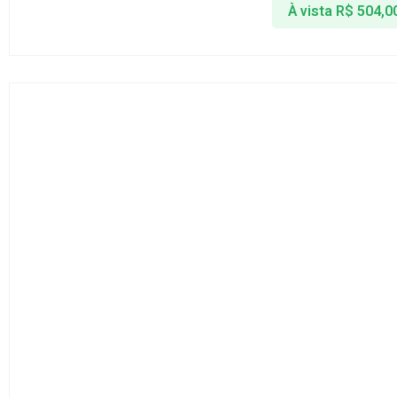
À vista
R$
504,0