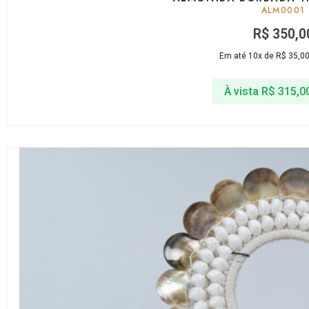
ALM0001
R$
350,0
Em até 10x de
R$
35,0
À vista
R$
315,0