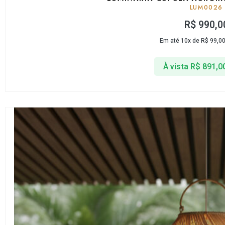
LUM0026
R$
990,0
Em até 10x de
R$
99,0
À vista
R$
891,0