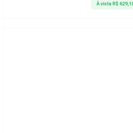
À vista
R$
629,1