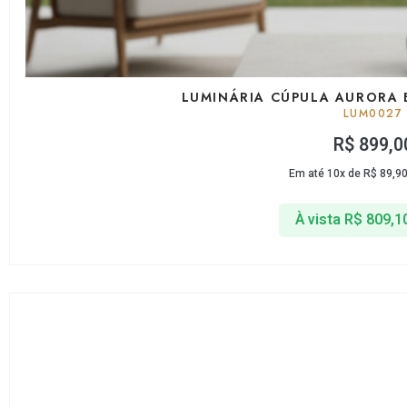
LUMINÁRIA CÚPULA AURORA 
LUM0027
R$
899,0
Em até 10x de
R$
89,9
À vista
R$
809,1