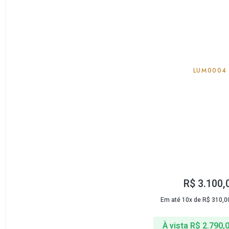
LUM0004
R$
3.100,
Em até 10x de
R$
310,0
À vista
R$
2.790,