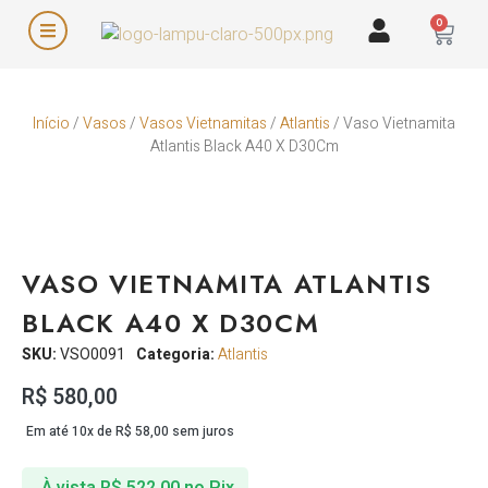
0
Início
/
Vasos
/
Vasos Vietnamitas
/
Atlantis
/ Vaso Vietnamita
Atlantis Black A40 X D30Cm
VASO VIETNAMITA ATLANTIS
BLACK A40 X D30CM
SKU:
VSO0091
Categoria:
Atlantis
R$
580,00
Em até 10x de
R$
58,00
sem juros
À vista
R$
522,00
no Pix