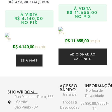
R$
460,00
SEM JUROS
À VISTA
R$
11.655,00
À VISTA
NO PIX
R$
4.140,00
NO PIX
no pix
R$
11.655,00
no pix
R$
4.140,00
ADICIONAR AO
CARRINHO
LEIA MAIS
ACESSO
INFORMAÇÕ
RÁPIDO
Política de
SHOWROOM
Garantia
Privacidade
Rua Diamante Preto, 865
- Carrão
Trocas &
52.820.807/0001-
São Paulo - SP
Devoluções
74