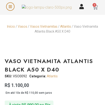
0
Início
/
Vasos
/
Vasos Vietnamitas
/
Atlantis
/ Vaso Vietnamita
Atlantis Black A50 X D40
VASO VIETNAMITA ATLANTIS
BLACK A50 X D40
SKU:
VSO0092
Categoria:
Atlantis
R$
1.100,00
Em até 10x de
R$
110,00
sem juros
À vista
R$
990,00
no Pix