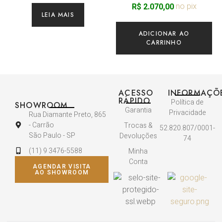
no pix
R$
2.070,00
LEIA MAIS
ADICIONAR AO
CARRINHO
ACESSO
INFORMAÇÕ
RÁPIDO
Política de
SHOWROOM
Garantia
Privacidade
Rua Diamante Preto, 865
- Carrão
Trocas &
52.820.807/0001-
São Paulo - SP
Devoluções
74
(11) 9 3476-5588
Minha
Conta
AGENDAR VISITA
AO SHOWROOM