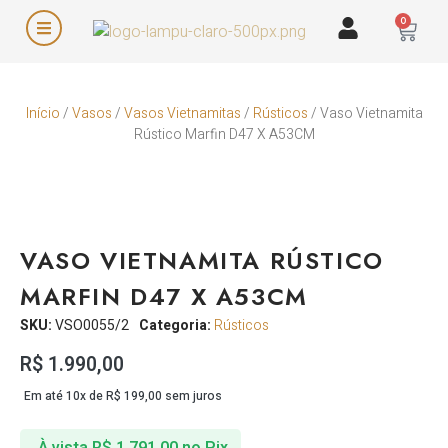
0
Início
/
Vasos
/
Vasos Vietnamitas
/
Rústicos
/ Vaso Vietnamita
Rústico Marfin D47 X A53CM
VASO VIETNAMITA RÚSTICO
MARFIN D47 X A53CM
SKU:
VSO0055/2
Categoria:
Rústicos
R$
1.990,00
Em até 10x de
R$
199,00
sem juros
À vista
R$
1.791,00
no Pix