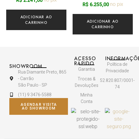
no pix
R$
2.241,00
no pix
R$
6.255,00
ADICIONAR AO
ADICIONAR AO
CARRINHO
CARRINHO
ACESSO
INFORMAÇÕ
RÁPIDO
Política de
SHOWROOM
Garantia
Privacidade
Rua Diamante Preto, 865
- Carrão
Trocas &
52.820.807/0001-
São Paulo - SP
Devoluções
74
(11) 9 3476-5588
Minha
Conta
AGENDAR VISITA
AO SHOWROOM