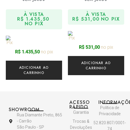
À VISTA
À VISTA
R$
1.435,50
R$
531,00
NO PIX
NO PIX
no pix
R$
531,00
no pix
R$
1.435,50
ADICIONAR AO
ADICIONAR AO
CARRINHO
CARRINHO
ACESSO
INFORMAÇÕ
RÁPIDO
Política de
SHOWROOM
Garantia
Privacidade
Rua Diamante Preto, 865
- Carrão
Trocas &
52.820.807/0001-
São Paulo - SP
Devoluções
74