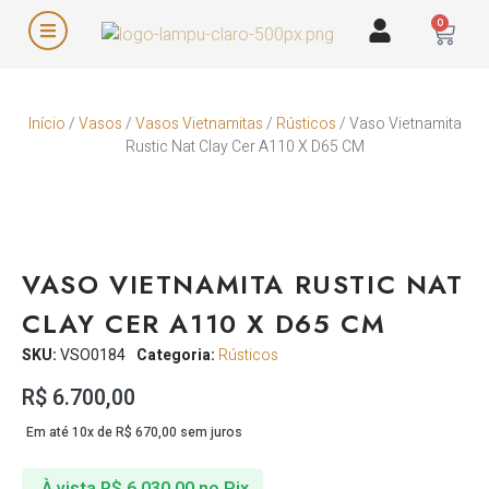
0
Início
/
Vasos
/
Vasos Vietnamitas
/
Rústicos
/ Vaso Vietnamita
Rustic Nat Clay Cer A110 X D65 CM
VASO VIETNAMITA RUSTIC NAT
CLAY CER A110 X D65 CM
SKU:
VSO0184
Categoria:
Rústicos
R$
6.700,00
Em até 10x de
R$
670,00
sem juros
À vista
R$
6.030,00
no Pix