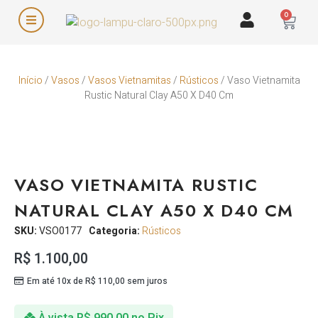
0
Início
/
Vasos
/
Vasos Vietnamitas
/
Rústicos
/ Vaso Vietnamita
Rustic Natural Clay A50 X D40 Cm
VASO VIETNAMITA RUSTIC
NATURAL CLAY A50 X D40 CM
SKU:
VSO0177
Categoria:
Rústicos
R$
1.100,00
Em até 10x de
R$
110,00
sem juros
À vista
R$
990,00
no Pix