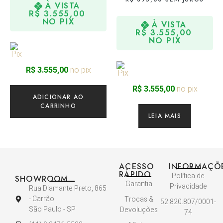
À VISTA
R$
3.555,00
NO PIX
À VISTA
R$
3.555,00
NO PIX
no pix
R$
3.555,00
no pix
R$
3.555,00
ADICIONAR AO
CARRINHO
LEIA MAIS
ACESSO
INFORMAÇÕ
RÁPIDO
Política de
SHOWROOM
Garantia
Privacidade
Rua Diamante Preto, 865
- Carrão
Trocas &
52.820.807/0001-
São Paulo - SP
Devoluções
74