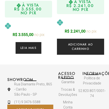
À VISTA
À VISTA
R$
2.241,00
R$
3.555,00
NO PIX
NO PIX
no pix
R$
2.241,00
no pix
R$
3.555,00
ADICIONAR AO
LEIA MAIS
CARRINHO
ACESSO
INFORMAÇÕ
RÁPIDO
Política de
SHOWROOM
Garantia
Privacidade
Rua Diamante Preto, 865
- Carrão
Trocas &
52.820.807/0001-
São Paulo - SP
Devoluções
74
(11) 9 3476-5588
Minha
Conta