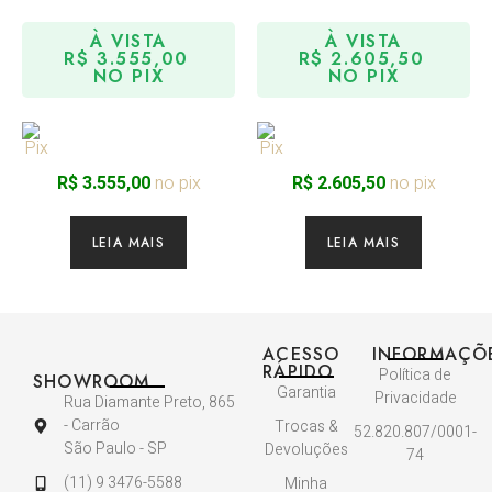
À VISTA
À VISTA
R$
3.555,00
R$
2.605,50
NO PIX
NO PIX
no pix
no pix
R$
3.555,00
R$
2.605,50
LEIA MAIS
LEIA MAIS
ACESSO
INFORMAÇÕ
RÁPIDO
Política de
SHOWROOM
Garantia
Privacidade
Rua Diamante Preto, 865
- Carrão
Trocas &
52.820.807/0001-
São Paulo - SP
Devoluções
74
(11) 9 3476-5588
Minha