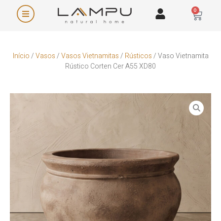
0
Início
/
Vasos
/
Vasos Vietnamitas
/
Rústicos
/ Vaso Vietnamita
Rústico Corten Cer A55 XD80